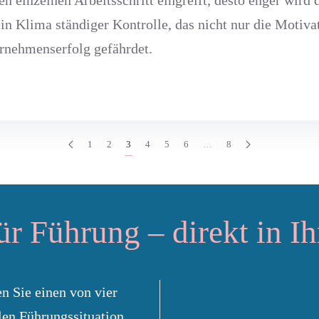
ein Klima ständiger Kontrolle, das nicht nur die Motiv
ernehmenserfolg gefährdet.
1
2
3
4
5
6
…
8
ür Führung – direkt in Ih
n Sie einen von vier
len Führungssituation.