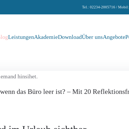
Tel.: 02234-2005716 / Mobil
log
Leistungen
Akademie
Download
Über uns
Angebote
P
 wenn das Büro leer ist? – Mit 20 Reflektions