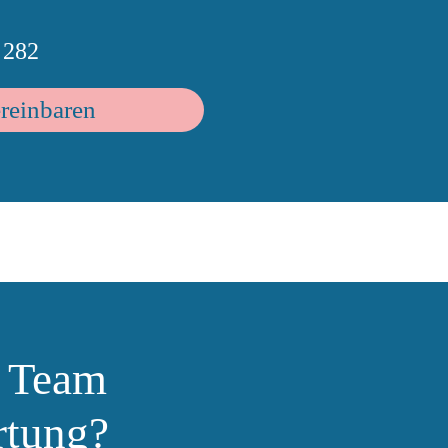
 282
ereinbaren
 Team
rtung?