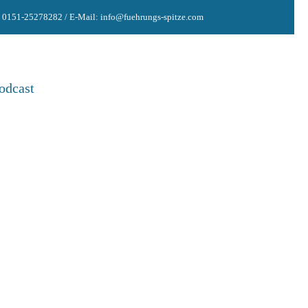
: 0151-25278282 / E-Mail: info@fuehrungs-spitze.com
odcast