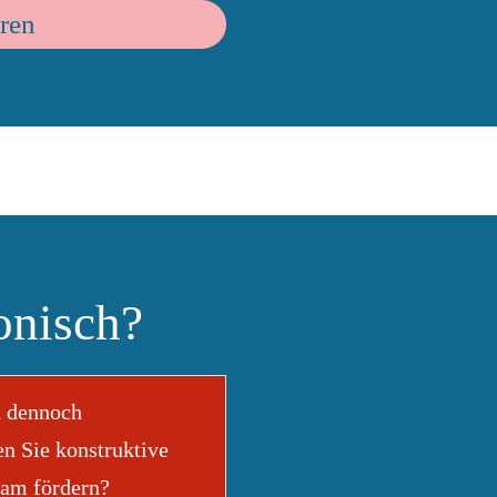
aren
onisch?
d dennoch
 Sie konstruktive
eam fördern?