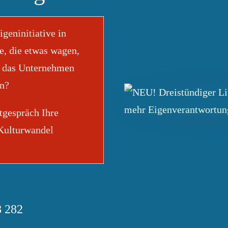
geninitiative in
, die etwas wagen,
r das Unternehmen
en?
tgespräch Ihre
 Kulturwandel
8 282