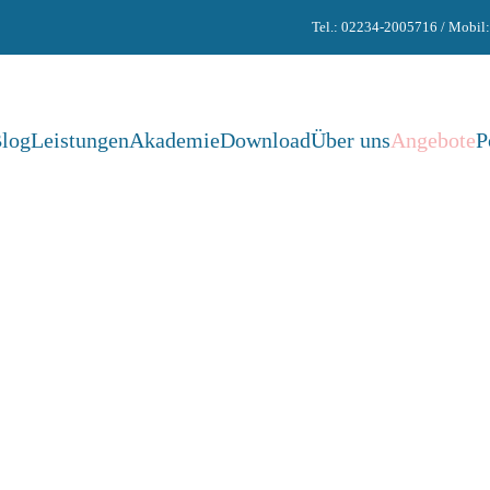
Tel.: 02234-2005716 / Mobil
log
Leistungen
Akademie
Download
Über uns
Angebote
P