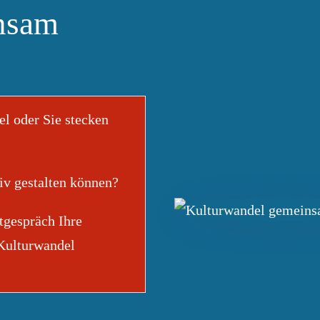
nsam
l oder Sie stecken
tiv gestalten können?
tgespräch Ihre
 Kulturwandel