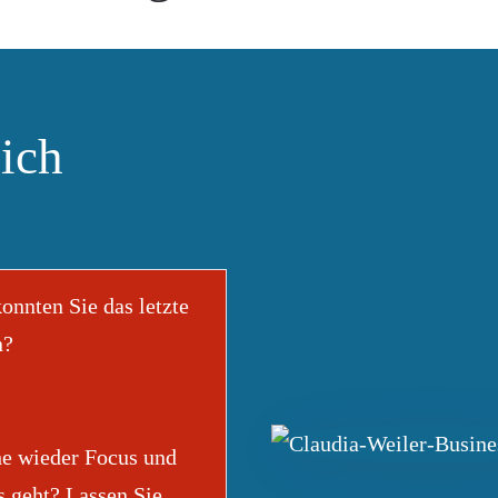
lich
onnten Sie das letzte
n?
uhe wieder Focus und
s geht? Lassen Sie