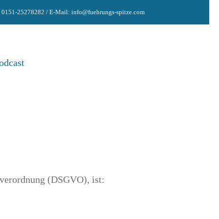
: 0151-25278282 / E-Mail: info@fuehrungs-spitze.com
odcast
dverordnung (DSGVO), ist: