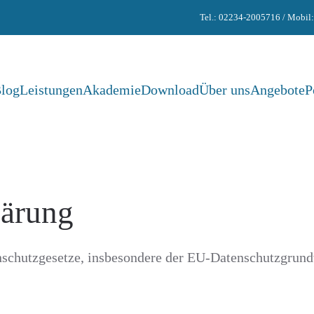
Tel.: 02234-2005716 / Mobil
log
Leistungen
Akademie
Download
Über uns
Angebote
P
lärung
enschutzgesetze, insbesondere der EU-Datenschutzgrun